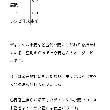
５％
度数
ＩＢＵ
１０
レシピ作成
齋藤
ディンケル小麦など古代小麦にこだわりを持たれ
ている、
江別のＣａｆｅ心麦
さんのオーダービー
ルです。
今回は道産材料にもこだわり、ホップ以外はすべ
て北海道の材料で造りました。
心麦店主自らが焙煎したディンケル小麦でロース
ト香をまとわせた豊かな仕上がりです。